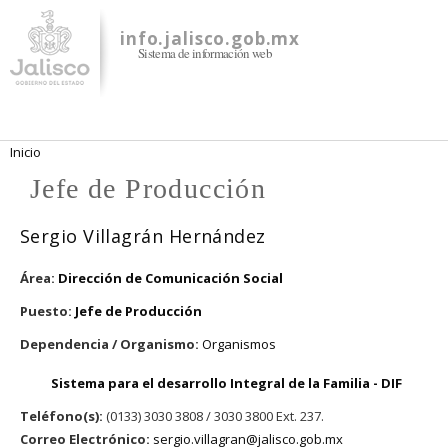
Pasar al
contenido
info.jalisco.gob.mx
Sistema de información web
principal
Se encuentra usted aquí
Inicio
Jefe de Producción
Sergio Villagrán Hernández
Área:
Dirección de Comunicación Social
Puesto:
Jefe de Producción
Dependencia / Organismo:
Organismos
Sistema para el desarrollo Integral de la Familia - DIF
Teléfono(s):
(0133) 3030 3808 / 3030 3800 Ext. 237.
Correo Electrónico:
sergio.villagran@jalisco.gob.mx