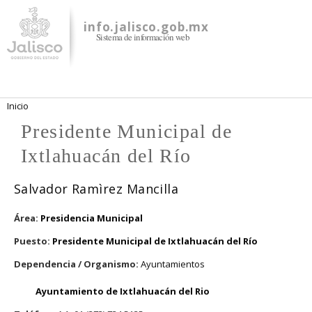
Pasar al
contenido
info.jalisco.gob.mx
Sistema de información web
principal
Se encuentra usted aquí
Inicio
Presidente Municipal de
Ixtlahuacán del Río
Salvador Ramìrez Mancilla
Área:
Presidencia Municipal
Puesto:
Presidente Municipal de Ixtlahuacán del Río
Dependencia / Organismo:
Ayuntamientos
Ayuntamiento de Ixtlahuacán del Rio