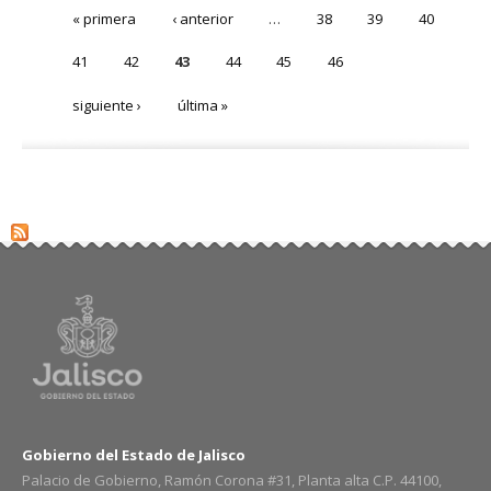
« primera
‹ anterior
…
38
39
40
41
42
43
44
45
46
siguiente ›
última »
Gobierno del Estado de Jalisco
Palacio de Gobierno, Ramón Corona #31, Planta alta C.P. 44100,