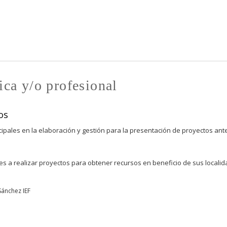
Pasar al
contenido
principal
ica y/o profesional
os
cipales en la elaboración y gestión para la presentación de proyectos ant
les a realizar proyectos para obtener recursos en beneficio de sus locali
Sánchez IEF