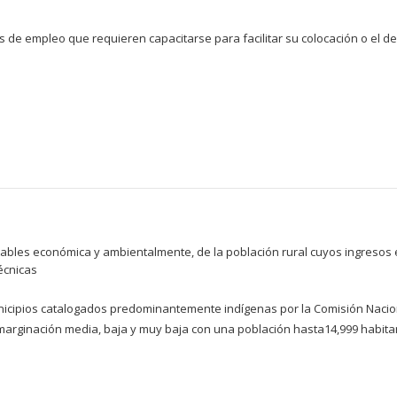
e empleo que requieren capacitarse para facilitar su colocación o el des
bles económica y ambientalmente, de la población rural cuyos ingresos e
écnicas
unicipios catalogados predominantemente indígenas por la Comisión Nacion
 marginación media, baja y muy baja con una población hasta14,999 habita