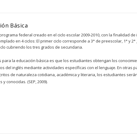
ión Básica
rograma federal creado en el ciclo escolar 2009-2010, con la finalidad de
mplado en 4 ciclos: El primer ciclo corresponde a 3° de preescolar, 1° y 2°
o ciclo cubriendo los tres grados de secundaria.
s para la educación básica es que los estudiantes obtengan los conocimie
os del inglés mediante actividades específicas con el lenguaje. En otras p
critos de naturaleza cotidiana, académica y literaria, los estudiantes se
 y conocidas. (SEP, 2009).