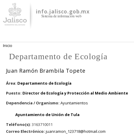
Pasar al
contenido
info.jalisco.gob.mx
Sistema de información web
principal
Se encuentra usted aquí
Inicio
Departamento de Ecología
Juan Ramón Brambila Topete
Área:
Departamento de Ecología
Puesto:
Director de Ecología y Protección al Medio Ambiente
Dependencia / Organismo:
Ayuntamientos
Ayuntamiento de Unión de Tula
Teléfono(s):
3163710011
Correo Electrónico:
juanramon_123718@hotmail.com