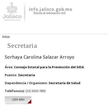
Pasar al
contenido
info.jalisco.gob.mx
Sistema de información web
principal
Se encuentra usted aquí
Inicio
Secretaria
Sorhaya Carolina Salazar Arroyo
Área:
Consejo Estatal para la Prevención del SIDA
Puesto:
Secretaria
Dependencia / Organismo:
Secretaría de Salud
Teléfono(s):
(33) 3030-7805
LEER MÁS
SOBRE SORHAYA CAROLINA SALAZAR ARROYO