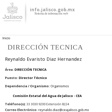
Pasar al
contenido
info.jalisco.gob.mx
Sistema de información web
principal
Se encuentra usted aquí
Inicio
DIRECCIÓN TECNICA
Reynaldo Evaristo Diaz Hernandez
Área:
DIRECCIÓN TECNICA
Puesto:
Director Técnico
Dependencia / Organismo:
Organismos
Comisión Estatal del Agua de Jalisco - CEA
Teléfono(s):
33 3030 9200 Extensión 8224
Correo Electrónico:
reynaldo.diaz@ceajalisco.gob.mx