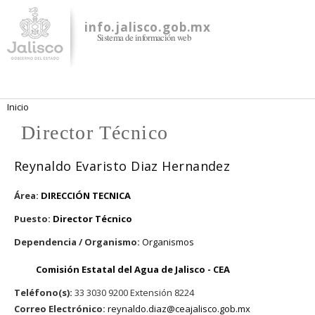
Pasar al
contenido
info.jalisco.gob.mx
Sistema de información web
principal
Se encuentra usted aquí
Inicio
Director Técnico
Reynaldo Evaristo Diaz Hernandez
Área:
DIRECCIÓN TECNICA
Puesto:
Director Técnico
Dependencia / Organismo:
Organismos
Comisión Estatal del Agua de Jalisco - CEA
Teléfono(s):
33 3030 9200 Extensión 8224
Correo Electrónico:
reynaldo.diaz@ceajalisco.gob.mx