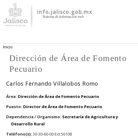
Pasar al
contenido
info.jalisco.gob.mx
Sistema de información web
principal
Se encuentra usted aquí
Inicio
Dirección de Área de Fomento
Pecuario
Carlos Fernando Villalobos Romo
Área:
Dirección de Área de Fomento Pecuario
Puesto:
Director de Área de Fomento Pecuario
Dependencia / Organismo:
Secretaría de Agricultura y
Desarrollo Rural
Teléfono(s):
30-30-60-00 Ext 56108