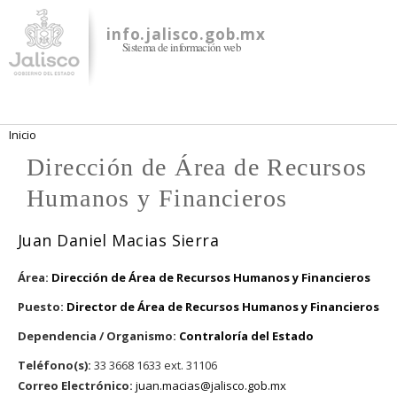
Pasar al
contenido
info.jalisco.gob.mx
Sistema de información web
principal
Se encuentra usted aquí
Inicio
Dirección de Área de Recursos
Humanos y Financieros
Juan Daniel Macias Sierra
Área:
Dirección de Área de Recursos Humanos y Financieros
Puesto:
Director de Área de Recursos Humanos y Financieros
Dependencia / Organismo:
Contraloría del Estado
Teléfono(s):
33 3668 1633 ext. 31106
Correo Electrónico:
juan.macias@jalisco.gob.mx