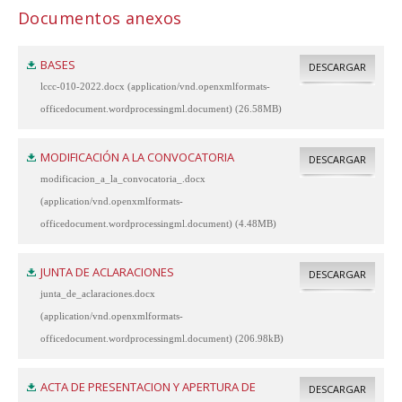
Documentos anexos
BASES
DESCARGAR
lccc-010-2022.docx (application/vnd.openxmlformats-
officedocument.wordprocessingml.document) (26.58MB)
MODIFICACIÓN A LA CONVOCATORIA
DESCARGAR
modificacion_a_la_convocatoria_.docx
(application/vnd.openxmlformats-
officedocument.wordprocessingml.document) (4.48MB)
JUNTA DE ACLARACIONES
DESCARGAR
junta_de_aclaraciones.docx
(application/vnd.openxmlformats-
officedocument.wordprocessingml.document) (206.98kB)
ACTA DE PRESENTACION Y APERTURA DE
DESCARGAR