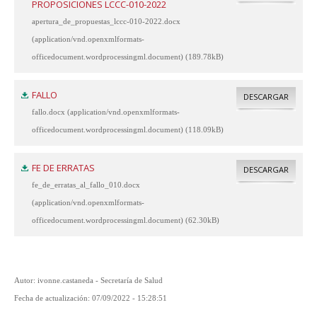
PROPOSICIONES LCCC-010-2022
apertura_de_propuestas_lccc-010-2022.docx
(application/vnd.openxmlformats-
officedocument.wordprocessingml.document) (189.78kB)
FALLO
DESCARGAR
fallo.docx (application/vnd.openxmlformats-
officedocument.wordprocessingml.document) (118.09kB)
FE DE ERRATAS
DESCARGAR
fe_de_erratas_al_fallo_010.docx
(application/vnd.openxmlformats-
officedocument.wordprocessingml.document) (62.30kB)
Autor: ivonne.castaneda - Secretaría de Salud
Fecha de actualización: 07/09/2022 - 15:28:51