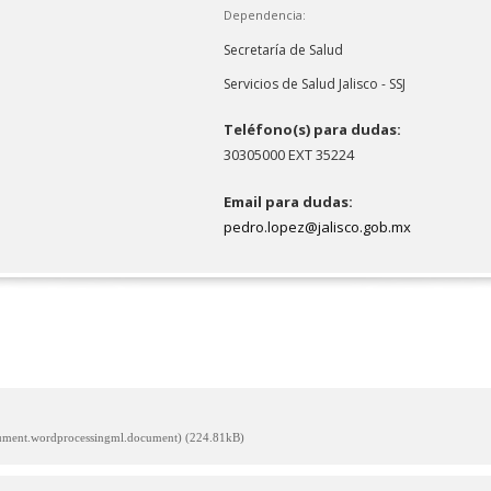
Dependencia:
Secretaría de Salud
Servicios de Salud Jalisco - SSJ
Teléfono(s) para dudas:
30305000 EXT 35224
Email para dudas:
pedro.lopez@jalisco.gob.mx
cument.wordprocessingml.document) (224.81kB)