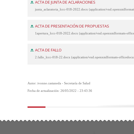
ACTA DE JUNTA DE ACLARACIONES
junta_aclaratoria_lccc-018-2022.docx (application/vnd.openxmlform
ACTA DE PRESENTACIÓN DE PROPUESTAS
1apertura_lccc-018-2022.docx (application/vnd.openxmlformats-off
ACTA DE FALLO
2.fallo_lccc-018-22.docx (application/vnd.openxmlformats-officedo
Autor: ivonne.castaneda - Secretaría de Salud
Fecha de actualización: 26/05/2022 - 23:43:36