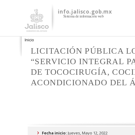
info.jalisco.gob.mx
Sistema de información web
Se encuentra usted aquí
Inicio
LICITACIÓN PÚBLICA L
“SERVICIO INTEGRAL P
DE TOCOCIRUGÍA, COC
ACONDICIONADO DEL Á
Fecha inicio:
Jueves, Mayo 12, 2022