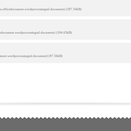
ats-officedocument.wordprocessingml.document) (397.34kB)
icedocument.wordprocessingml.document) (184.63kB)
cument.wordprocessingml.document) (97.56kB)