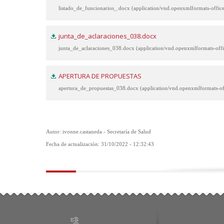
listado_de_funcionarios_.docx (application/vnd.openxmlformats-off
junta_de_aclaraciones_038.docx
junta_de_aclaraciones_038.docx (application/vnd.openxmlformats-of
APERTURA DE PROPUESTAS
apertura_de_propuestas_038.docx (application/vnd.openxmlformats-
Autor: ivonne.castaneda - Secretaría de Salud
Fecha de actualización: 31/10/2022 - 12:32:43