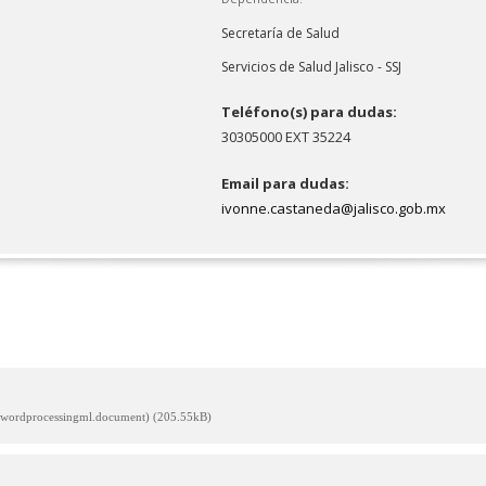
Secretaría de Salud
Servicios de Salud Jalisco - SSJ
Teléfono(s) para dudas:
30305000 EXT 35224
Email para dudas:
ivonne.castaneda@jalisco.gob.mx
t.wordprocessingml.document) (205.55kB)