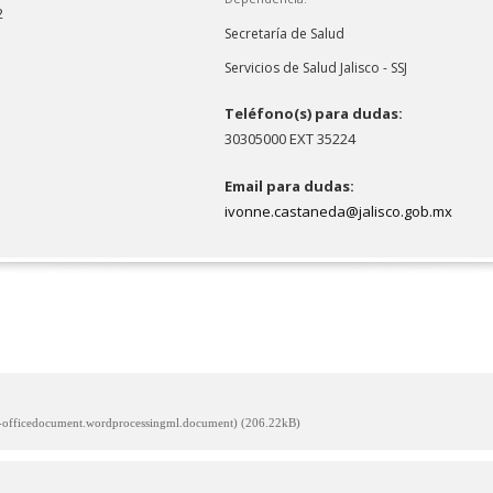
2
Secretaría de Salud
Servicios de Salud Jalisco - SSJ
Teléfono(s) para dudas:
30305000 EXT 35224
Email para dudas:
ivonne.castaneda@jalisco.gob.mx
s-officedocument.wordprocessingml.document) (206.22kB)