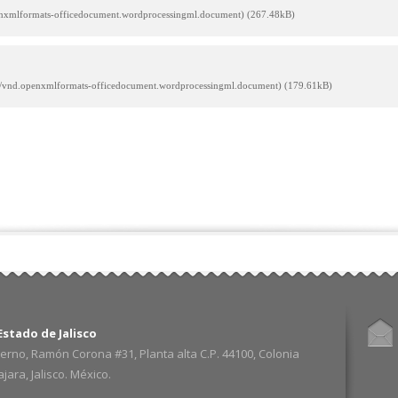
penxmlformats-officedocument.wordprocessingml.document) (267.48kB)
on/vnd.openxmlformats-officedocument.wordprocessingml.document) (179.61kB)
stado de Jalisco
erno, Ramón Corona #31, Planta alta C.P. 44100, Colonia
ara, Jalisco. México.