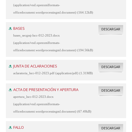
(application/vnd.openxmlformats-
officedocument.wordprocessingml.document) (164.12kB)
BASES
DESCARGAR
bases_secgssj-lscc-012-2023.docx
(application/vnd.openxmlformats-
officedocument.wordprocessingml.document) (194.56kB)
JUNTA DE ACLARACIONES
DESCARGAR
aclaratoria_lscc-012-2023.pdf (application/pdf) (1.31MB)
ACTA DE PRESENTACIÓN Y APERTURA
DESCARGAR
apertura_lscc-012-2023.docx
(application/vnd.openxmlformats-
officedocument.wordprocessingml.document) (67.49kB)
FALLO
DESCARGAR