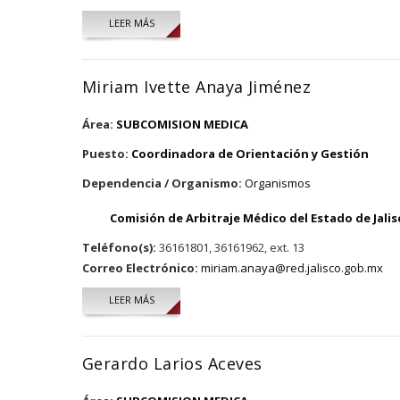
LEER MÁS
Miriam Ivette Anaya Jiménez
Área:
SUBCOMISION MEDICA
Puesto:
Coordinadora de Orientación y Gestión
Dependencia / Organismo:
Organismos
Comisión de Arbitraje Médico del Estado de Jalis
Teléfono(s):
36161801, 36161962, ext. 13
Correo Electrónico:
miriam.anaya@red.jalisco.gob.mx
LEER MÁS
SOBRE MIRIAM IVETTE ANAYA JIMÉNEZ
Gerardo Larios Aceves