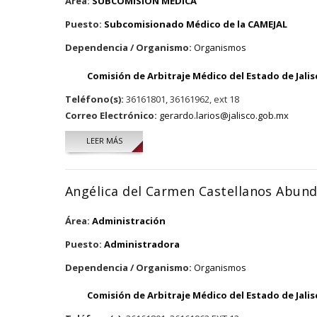
Área:
SUBCOMISION MEDICA
Puesto:
Subcomisionado Médico de la CAMEJAL
Dependencia / Organismo:
Organismos
Comisión de Arbitraje Médico del Estado de Jalis
Teléfono(s):
36161801, 36161962, ext 18
Correo Electrónico:
gerardo.larios@jalisco.gob.mx
LEER MÁS
SOBRE GERARDO LARIOS ACEVES
Angélica del Carmen Castellanos Abund
Área:
Administración
Puesto:
Administradora
Dependencia / Organismo:
Organismos
Comisión de Arbitraje Médico del Estado de Jalis