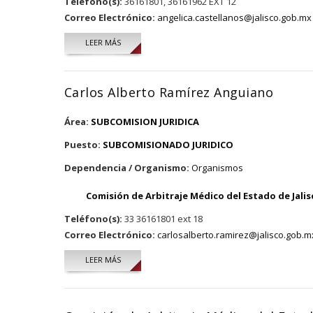
Teléfono(s):
36161801, 36161962 EXT 12
Correo Electrónico:
angelica.castellanos@jalisco.gob.mx
LEER MÁS
SOBRE ANGÉLICA DEL CARMEN CASTELLANOS ABUN
Carlos Alberto Ramírez Anguiano
Área:
SUBCOMISION JURIDICA
Puesto:
SUBCOMISIONADO JURIDICO
Dependencia / Organismo:
Organismos
Comisión de Arbitraje Médico del Estado de Jalis
Teléfono(s):
33 36161801 ext 18
Correo Electrónico:
carlosalberto.ramirez@jalisco.gob.m
LEER MÁS
SOBRE CARLOS ALBERTO RAMÍREZ ANGUIANO