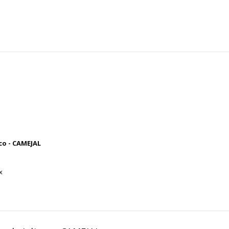
DIS
co - CAMEJAL
x