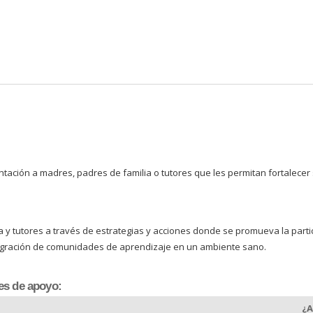
Pasar al
contenido
principal
tación a madres, padres de familia o tutores que les permitan fortalecer
y tutores a través de estrategias y acciones donde se promueva la partici
 integración de comunidades de aprendizaje en un ambiente sano.
es de apoyo:
¿A