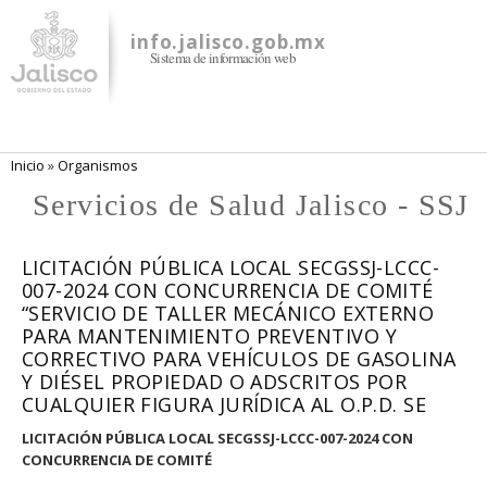
Pasar al
contenido
info.jalisco.gob.mx
Sistema de información web
principal
Se encuentra usted aquí
Inicio
»
Organismos
Servicios de Salud Jalisco - SSJ
LICITACIÓN PÚBLICA LOCAL SECGSSJ-LCCC-
007-2024 CON CONCURRENCIA DE COMITÉ
“SERVICIO DE TALLER MECÁNICO EXTERNO
PARA MANTENIMIENTO PREVENTIVO Y
CORRECTIVO PARA VEHÍCULOS DE GASOLINA
Y DIÉSEL PROPIEDAD O ADSCRITOS POR
CUALQUIER FIGURA JURÍDICA AL O.P.D. SE
LICITACIÓN PÚBLICA LOCAL SECGSSJ-LCCC-007-2024 CON
CONCURRENCIA DE COMITÉ