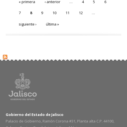
« primera
‹ anterior
…
4
5
6
7
8
9
10
11
12
…
siguiente ›
última »
Gobierno del Estado de Jalisco
Palacio de Gobierno, Ramón Corona #31, Planta alta C.P. 44100,