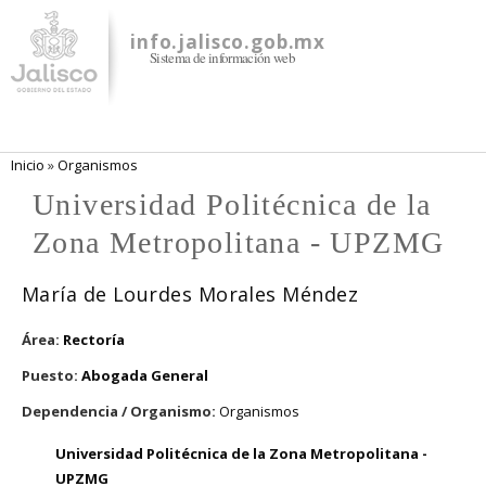
Pasar al
contenido
info.jalisco.gob.mx
Sistema de información web
principal
Se encuentra usted aquí
Inicio
»
Organismos
Universidad Politécnica de la
Zona Metropolitana - UPZMG
María de Lourdes Morales Méndez
Área:
Rectoría
Puesto:
Abogada General
Dependencia / Organismo:
Organismos
Universidad Politécnica de la Zona Metropolitana -
UPZMG