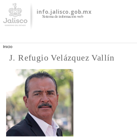
Pasar al
contenido
info.jalisco.gob.mx
Sistema de información web
principal
Se encuentra usted aquí
Inicio
J. Refugio Velázquez Vallín