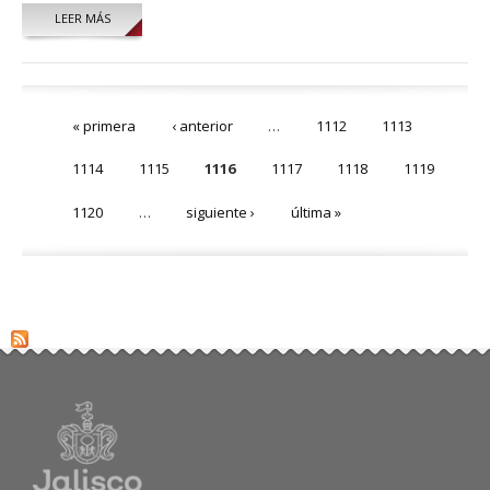
LEER MÁS
SOBRE VIDAL CAMUÑAS LOZA
Páginas
« primera
‹ anterior
…
1112
1113
1114
1115
1116
1117
1118
1119
1120
…
siguiente ›
última »