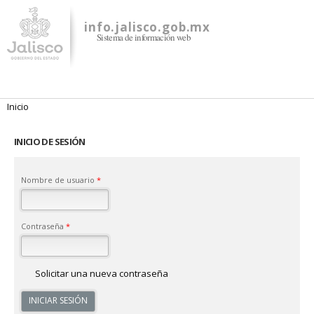
Pasar al
contenido
info.jalisco.gob.mx
Sistema de información web
principal
Se encuentra usted aquí
Inicio
INICIO DE SESIÓN
Nombre de usuario
*
Contraseña
*
Solicitar una nueva contraseña