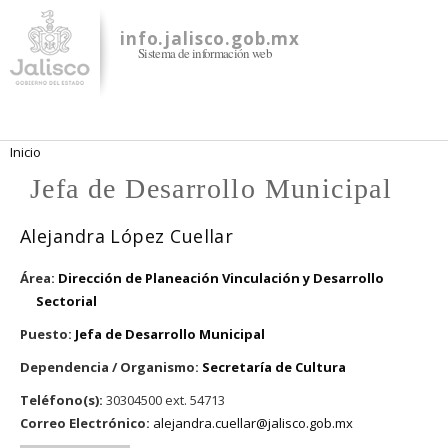
Pasar al
contenido
info.jalisco.gob.mx
Sistema de información web
principal
Se encuentra usted aquí
Inicio
Jefa de Desarrollo Municipal
Alejandra López Cuellar
Área:
Dirección de Planeación Vinculación y Desarrollo
Sectorial
Puesto:
Jefa de Desarrollo Municipal
Dependencia / Organismo:
Secretaría de Cultura
Teléfono(s):
30304500 ext. 54713
Correo Electrónico:
alejandra.cuellar@jalisco.gob.mx