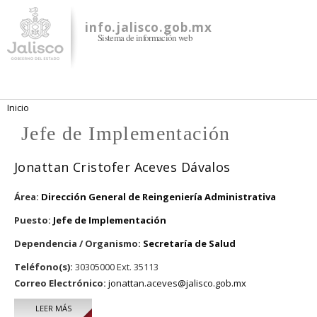
Pasar al
contenido
info.jalisco.gob.mx
Sistema de información web
principal
Se encuentra usted aquí
Inicio
Jefe de Implementación
Jonattan Cristofer Aceves Dávalos
Área:
Dirección General de Reingeniería Administrativa
Puesto:
Jefe de Implementación
Dependencia / Organismo:
Secretaría de Salud
Teléfono(s):
30305000 Ext. 35113
Correo Electrónico:
jonattan.aceves@jalisco.gob.mx
LEER MÁS
SOBRE JONATTAN CRISTOFER ACEVES DÁVALOS