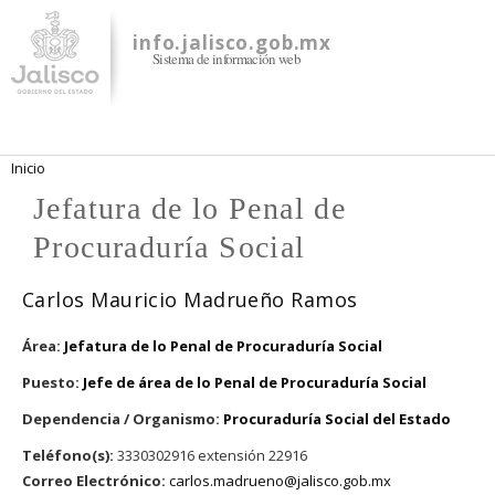
Pasar al
contenido
info.jalisco.gob.mx
Sistema de información web
principal
Se encuentra usted aquí
Inicio
Jefatura de lo Penal de
Procuraduría Social
Carlos Mauricio Madrueño Ramos
Área:
Jefatura de lo Penal de Procuraduría Social
Puesto:
Jefe de área de lo Penal de Procuraduría Social
Dependencia / Organismo:
Procuraduría Social del Estado
Teléfono(s):
3330302916 extensión 22916
Correo Electrónico:
carlos.madrueno@jalisco.gob.mx