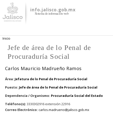
Pasar al
contenido
info.jalisco.gob.mx
Sistema de información web
principal
Se encuentra usted aquí
Inicio
Jefe de área de lo Penal de
Procuraduría Social
Carlos Mauricio Madrueño Ramos
Área:
Jefatura de lo Penal de Procuraduría Social
Puesto:
Jefe de área de lo Penal de Procuraduría Social
Dependencia / Organismo:
Procuraduría Social del Estado
Teléfono(s):
3330302916 extensión 22916
Correo Electrónico:
carlos.madrueno@jalisco.gob.mx