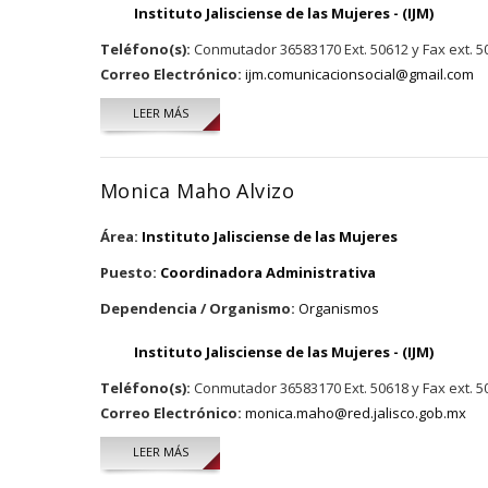
Instituto Jalisciense de las Mujeres - (IJM)
Teléfono(s):
Conmutador 36583170 Ext. 50612 y Fax ext. 5
Correo Electrónico:
ijm.comunicacionsocial@gmail.com
LEER MÁS
SOBRE MAYTE HERNÁNDEZ PEZO
Monica Maho Alvizo
Área:
Instituto Jalisciense de las Mujeres
Puesto:
Coordinadora Administrativa
Dependencia / Organismo:
Organismos
Instituto Jalisciense de las Mujeres - (IJM)
Teléfono(s):
Conmutador 36583170 Ext. 50618 y Fax ext. 5
Correo Electrónico:
monica.maho@red.jalisco.gob.mx
LEER MÁS
SOBRE MONICA MAHO ALVIZO