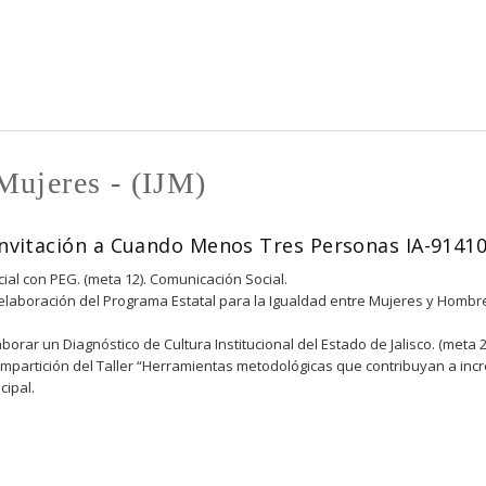
Pasar al
contenido
principal
 Mujeres - (IJM)
Invitación a Cuando Menos Tres Personas IA-9141
ial con PEG. (meta 12). Comunicación Social.
 elaboración del Programa Estatal para la Igualdad entre Mujeres y Hombres
borar un Diagnóstico de Cultura Institucional del Estado de Jalisco. (meta 
a impartición del Taller “Herramientas metodológicas que contribuyan a i
cipal.