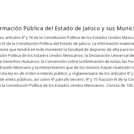
rmación Pública del Estado de Jalisco y sus Munic
los artículos 6º y 16 de la Constitución Política de los Estados Unidos Mex
ón IX de la Constitución Política del Estado de Jalisco. La información mat
misma que tendrá en todo momento la facultad de disponer de ella para los
ución Política de los Estados Unidos Mexicanos; la Declaración Universal 
bre Derechos Humanos; la Convención sobre la Eliminación de todas las Fo
l Estado Mexicano y la interpretación que de los mismos hayan realizado l
Esta ley es de orden e interés público, y reglamentaria de los artículos 6º 
entes públicos, así como 4° párrafo tercero, 9° y 15 fracción IX de la Cons
la Constitución Política de los Estados Unidos Mexicanos...Consta de 100 a