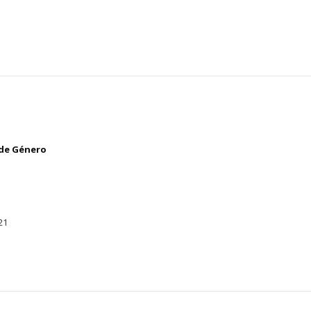
 de Género
21