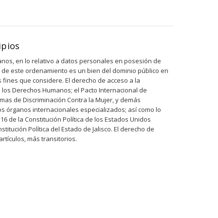
ipios
icanos, en lo relativo a datos personales en posesión de
eria de este ordenamiento es un bien del dominio público en
 fines que considere. El derecho de acceso a la
de los Derechos Humanos; el Pacto Internacional de
rmas de Discriminación Contra la Mujer, y demás
os órganos internacionales especializados; así como lo
y 16 de la Constitución Política de los Estados Unidos
titución Política del Estado de Jalisco. El derecho de
rtículos, más transitorios.