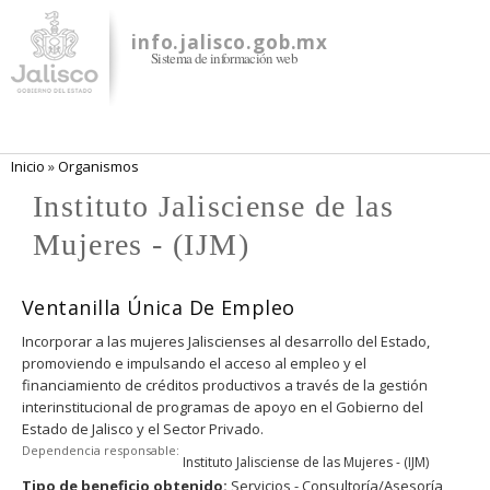
Pasar al
contenido
info.jalisco.gob.mx
Sistema de información web
principal
Se encuentra usted aquí
Inicio
»
Organismos
Instituto Jalisciense de las
Mujeres - (IJM)
Ventanilla Única De Empleo
Incorporar a las mujeres Jaliscienses al desarrollo del Estado,
promoviendo e impulsando el acceso al empleo y el
financiamiento de créditos productivos a través de la gestión
interinstitucional de programas de apoyo en el Gobierno del
Estado de Jalisco y el Sector Privado.
Dependencia responsable:
Instituto Jalisciense de las Mujeres - (IJM)
Tipo de beneficio obtenido:
Servicios - Consultoría/Asesoría,