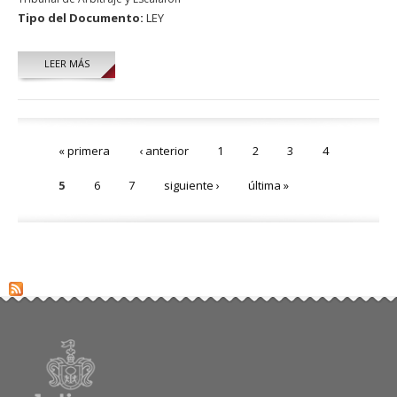
Tipo del Documento:
LEY
LEER MÁS
Páginas
« primera
‹ anterior
1
2
3
4
5
6
7
siguiente ›
última »