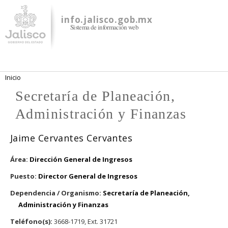
Pasar al
contenido
info.jalisco.gob.mx
Sistema de información web
principal
Se encuentra usted aquí
Inicio
Secretaría de Planeación,
Administración y Finanzas
Jaime Cervantes Cervantes
Área:
Dirección General de Ingresos
Puesto:
Director General de Ingresos
Dependencia / Organismo:
Secretaría de Planeación,
Administración y Finanzas
Teléfono(s):
3668-1719, Ext. 31721