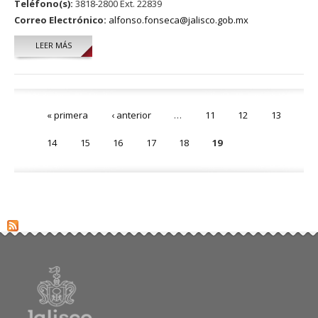
Teléfono(s):
3818-2800 Ext. 22839
Correo Electrónico:
alfonso.fonseca@jalisco.gob.mx
LEER MÁS
SOBRE JOSÉ ALFONSO FONSECA GARCÍA
Páginas
« primera
‹ anterior
…
11
12
13
14
15
16
17
18
19