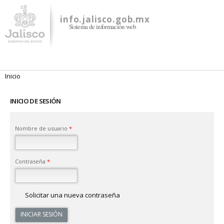
Pasar al
contenido
info.jalisco.gob.mx
Sistema de información web
principal
Se encuentra usted aquí
Inicio
INICIO DE SESIÓN
Nombre de usuario
*
Contraseña
*
Solicitar una nueva contraseña