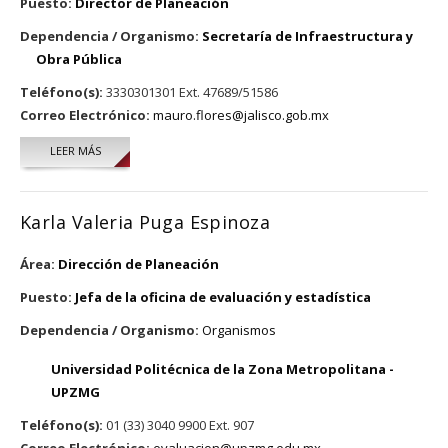
Puesto:
Director de Planeación
Dependencia / Organismo:
Secretaría de Infraestructura y
Obra Pública
Teléfono(s):
3330301301 Ext. 47689/51586
Correo Electrónico:
mauro.flores@jalisco.gob.mx
LEER MÁS
SOBRE MAURO ALBERTO FLORES ALMONTE
Karla Valeria Puga Espinoza
Área:
Dirección de Planeación
Puesto:
Jefa de la oficina de evaluación y estadística
Dependencia / Organismo:
Organismos
Universidad Politécnica de la Zona Metropolitana -
UPZMG
Teléfono(s):
01 (33) 3040 9900 Ext. 907