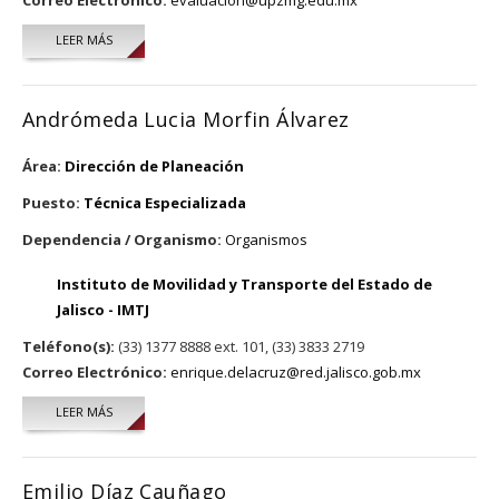
Correo Electrónico:
evaluacion@upzmg.edu.mx
LEER MÁS
SOBRE KARLA VALERIA PUGA ESPINOZA
Andrómeda Lucia Morfin Álvarez
Área:
Dirección de Planeación
Puesto:
Técnica Especializada
Dependencia / Organismo:
Organismos
Instituto de Movilidad y Transporte del Estado de
Jalisco - IMTJ
Teléfono(s):
(33) 1377 8888 ext. 101, (33) 3833 2719
Correo Electrónico:
enrique.delacruz@red.jalisco.gob.mx
LEER MÁS
SOBRE ANDRÓMEDA LUCIA MORFIN ÁLVAREZ
Emilio Díaz Cauñago