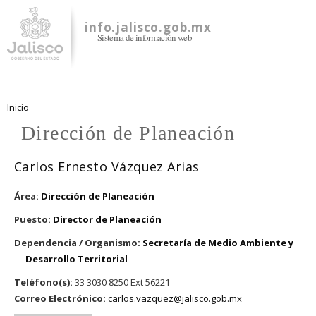
Pasar al
contenido
info.jalisco.gob.mx
Sistema de información web
principal
Se encuentra usted aquí
Inicio
Dirección de Planeación
Carlos Ernesto Vázquez Arias
Área:
Dirección de Planeación
Puesto:
Director de Planeación
Dependencia / Organismo:
Secretaría de Medio Ambiente y
Desarrollo Territorial
Teléfono(s):
33 3030 8250 Ext 56221
Correo Electrónico:
carlos.vazquez@jalisco.gob.mx