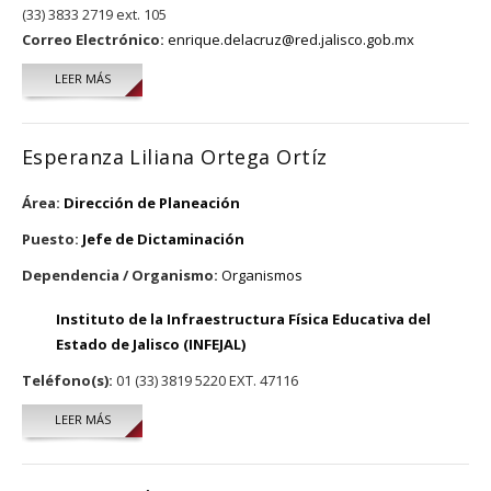
(33) 3833 2719 ext. 105
Correo Electrónico:
enrique.delacruz@red.jalisco.gob.mx
LEER MÁS
SOBRE ENRIQUE DE LA CRUZ CASTILLO
Esperanza Liliana Ortega Ortíz
Área:
Dirección de Planeación
Puesto:
Jefe de Dictaminación
Dependencia / Organismo:
Organismos
Instituto de la Infraestructura Física Educativa del
Estado de Jalisco (INFEJAL)
Teléfono(s):
01 (33) 3819 5220 EXT. 47116
LEER MÁS
SOBRE ESPERANZA LILIANA ORTEGA ORTÍZ